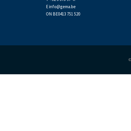
E
info@gema.be
ON BE0413 751 520
©