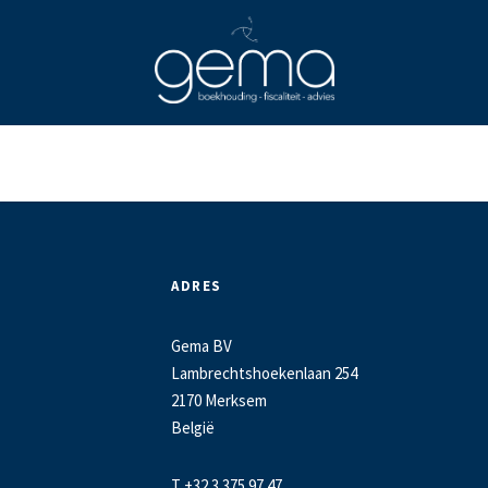
ADRES
Gema BV
Lambrechtshoekenlaan 254
2170 Merksem
België
T +32 3 375 97 47