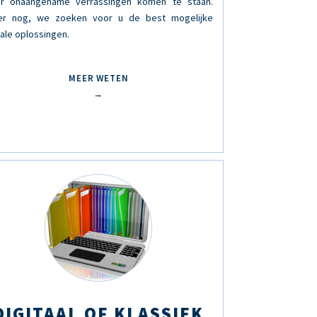
r onaangename verrassingen komen te staan.
r nog, we zoeken voor u de best mogelijke
cale oplossingen.
MEER WETEN
→
DIGITAAL OF KLASSIEK