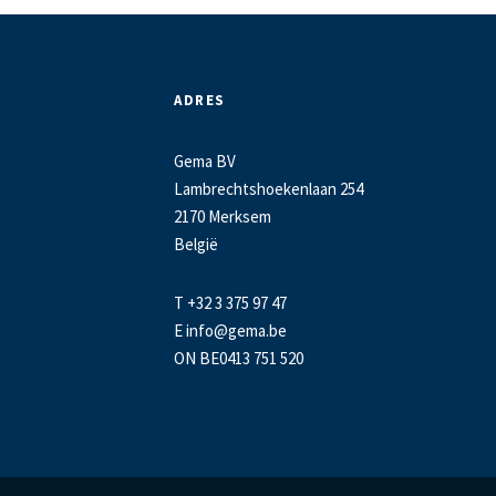
ADRES
Gema BV
Lambrechtshoekenlaan 254
2170 Merksem
België
T +32 3 375 97 47
E
info@gema.be
ON BE0413 751 520