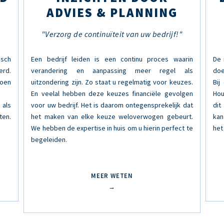
ADVIES & PLANNING
"Verzorg de continuïteit van uw bedrijf!"
isch
Een bedrijf leiden is een continu proces waarin
De 
erd.
verandering en aanpassing meer regel als
doe
doen
uitzondering zijn. Zo staat u regelmatig voor keuzes.
Bij
En veelal hebben deze keuzes financiële gevolgen
Hou
als
voor uw bedrijf. Het is daarom ontegensprekelijk dat
dit
ten.
het maken van elke keuze weloverwogen gebeurt.
kan
We hebben de expertise in huis om u hierin perfect te
het
begeleiden.
MEER WETEN
→