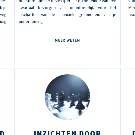
 het
de informatie die deze cijfers je op het einde van een
voo
b je
kwartaal bezorgen zijn onontbeerlijk voor het
Mee
 weg
inschatten van de financiële gezondheid van je
fis
dig
onderneming.
MEER WETEN
→
ID
INZICHTEN DOOR