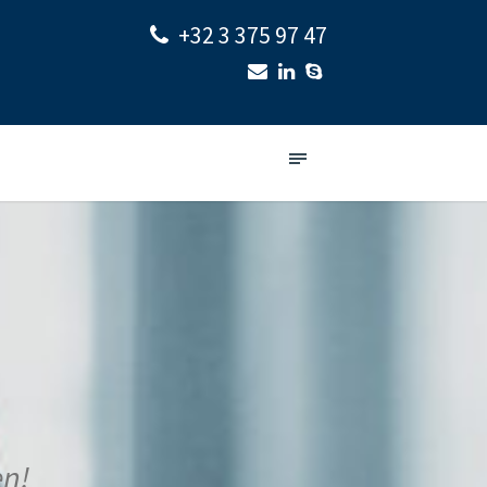
+32 3 375 97 47
en!