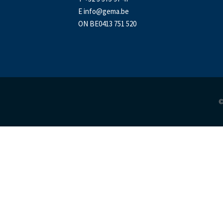
E
info@gema.be
ON BE0413 751 520
©