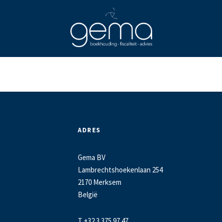
ADRES
Gema BV
Lambrechtshoekenlaan 254
2170 Merksem
België
T +32 3 375 97 47