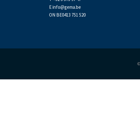
E
info@gema.be
ON BE0413 751 520
©