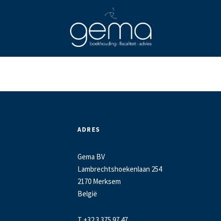
ADRES
Gema BV
Lambrechtshoekenlaan 254
2170 Merksem
België
T +32 3 375 97 47