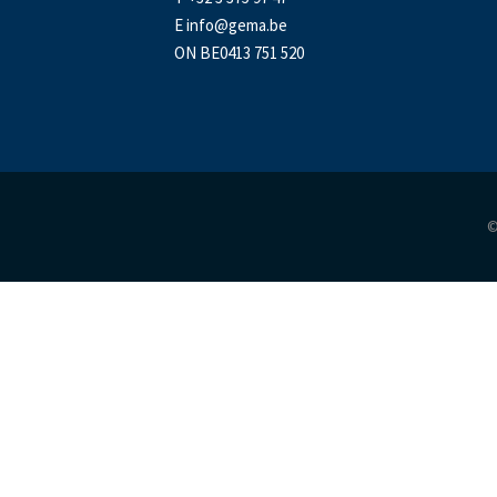
E
info@gema.be
ON BE0413 751 520
©