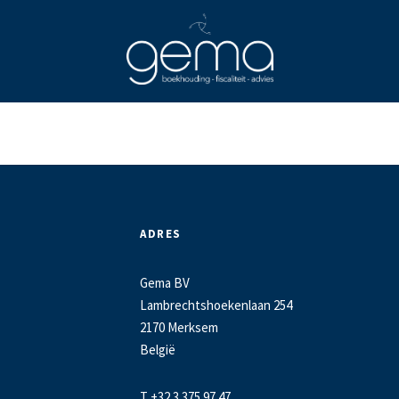
ADRES
Gema BV
Lambrechtshoekenlaan 254
2170 Merksem
België
T +32 3 375 97 47