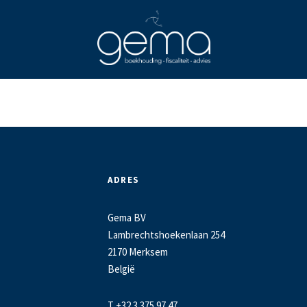
ADRES
Gema BV
Lambrechtshoekenlaan 254
2170 Merksem
België
T +32 3 375 97 47