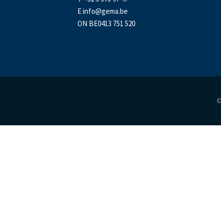
E
info@gema.be
ON BE0413 751 520
©