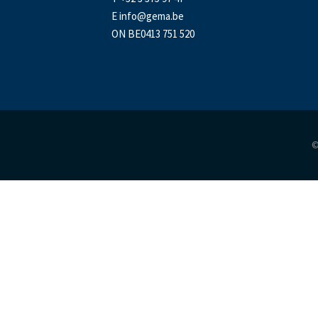
E
info@gema.be
ON BE0413 751 520
©