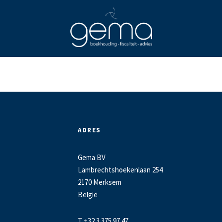
ADRES
Gema BV
Lambrechtshoekenlaan 254
2170 Merksem
België
T +32 3 375 97 47