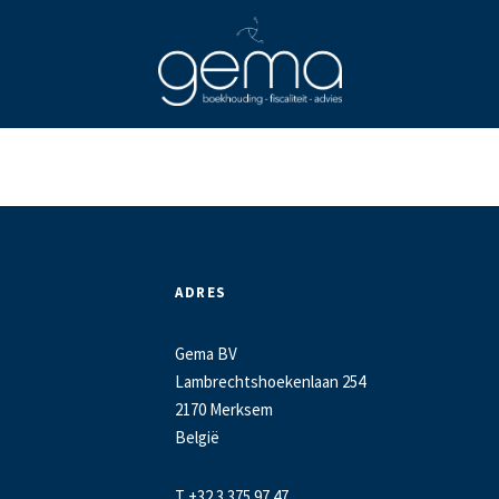
ADRES
Gema BV
Lambrechtshoekenlaan 254
2170 Merksem
België
T +32 3 375 97 47