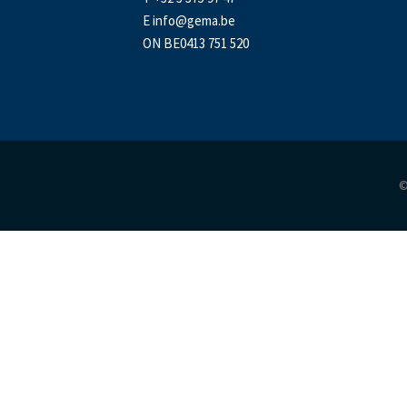
E
info@gema.be
ON BE0413 751 520
©