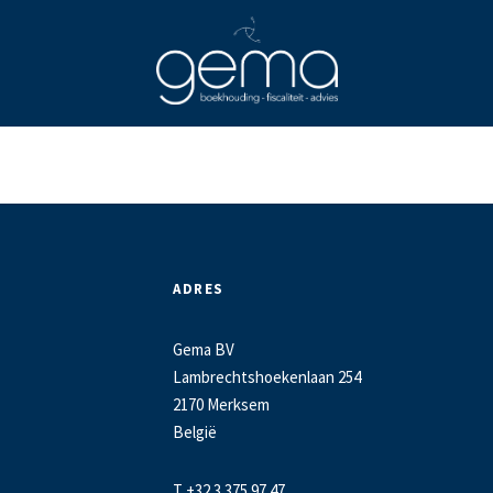
ADRES
Gema BV
Lambrechtshoekenlaan 254
2170 Merksem
België
T +32 3 375 97 47