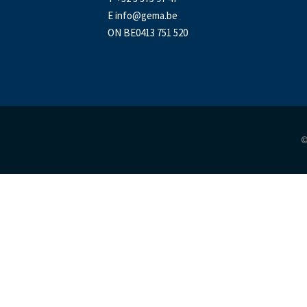
E
info@gema.be
ON BE0413 751 520
©