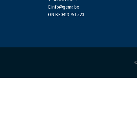
E
info@gema.be
ON BE0413 751 520
©