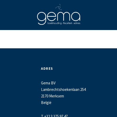
ADRES
Gema BV
Lambrechtshoekenlaan 254
2170 Merksem
België
T +32 3 375 97 47