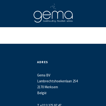
ADRES
Gema BV
Lambrechtshoekenlaan 254
2170 Merksem
België
T +32 3 375 97 47