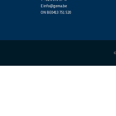
E
info@gema.be
ON BE0413 751 520
©