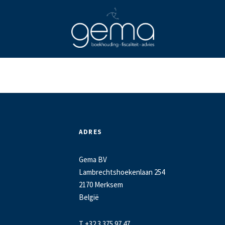
ADRES
Gema BV
Lambrechtshoekenlaan 254
2170 Merksem
België
T +32 3 375 97 47