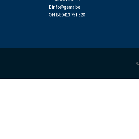
E
info@gema.be
ON BE0413 751 520
©