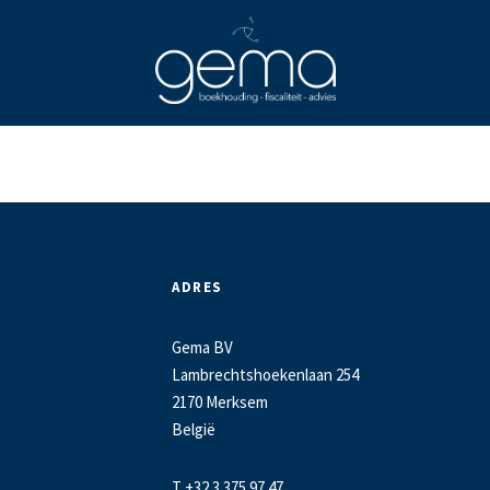
ADRES
Gema BV
Lambrechtshoekenlaan 254
2170 Merksem
België
T +32 3 375 97 47