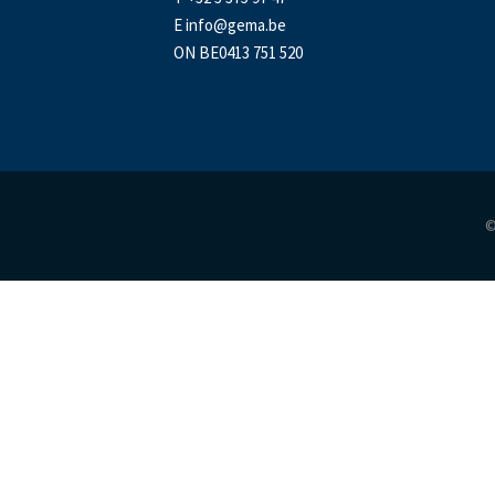
E
info@gema.be
ON BE0413 751 520
©