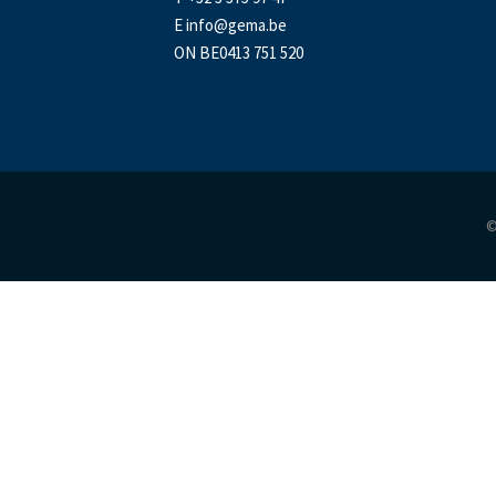
E
info@gema.be
ON BE0413 751 520
©