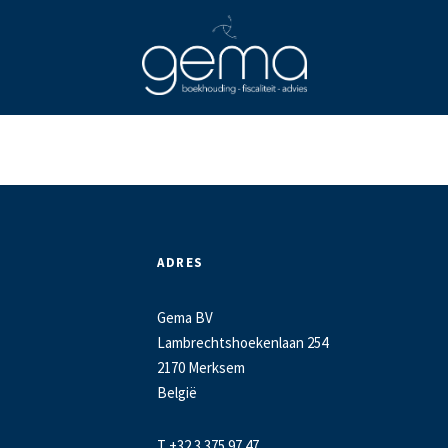
ADRES
Gema BV
Lambrechtshoekenlaan 254
2170 Merksem
België
T +32 3 375 97 47