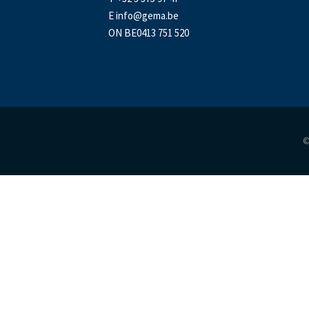
E
info@gema.be
ON BE0413 751 520
©