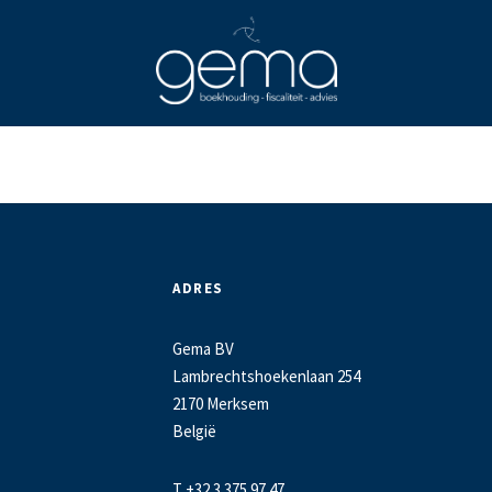
ADRES
Gema BV
Lambrechtshoekenlaan 254
2170 Merksem
België
T +32 3 375 97 47